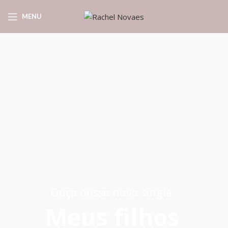
MENU
Ouça nosso novo single
Meus filhos