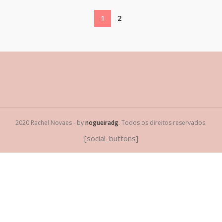
1
2
2020 Rachel Novaes - by
nogueiradg
. Todos os direitos reservados.
[social_buttons]