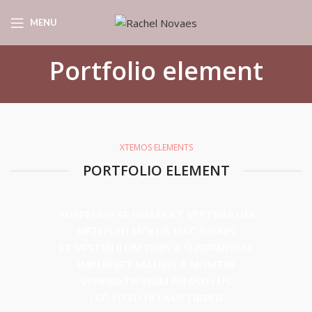
MENU
Portfolio element
XTEMOS ELEMENTS
PORTFOLIO ELEMENT
SUSPENDISSE QUAM AT VESTIBULUM
NETUS EU MOLLIS HAC DIGNIS
ET VESTIBULUM QUIS A SUSPENDISSE
IMPERDIET MAURIS A NONTIN
VENENATIS NAM PHASELLUS
LEO UTEU ULLAMCORPER